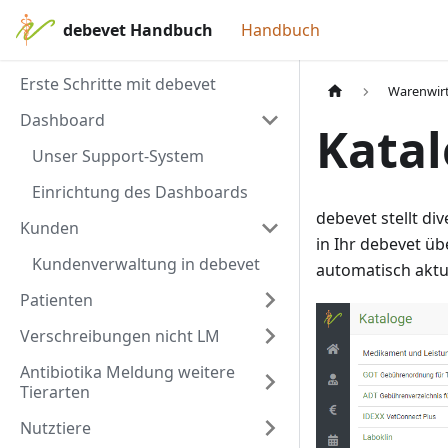
debevet Handbuch
Handbuch
Erste Schritte mit debevet
Warenwirt
Dashboard
Kata
Unser Support-System
Einrichtung des Dashboards
debevet stellt d
Kunden
in Ihr debevet ü
Kundenverwaltung in debevet
automatisch aktua
Patienten
Verschreibungen nicht LM
Antibiotika Meldung weitere
Tierarten
Nutztiere