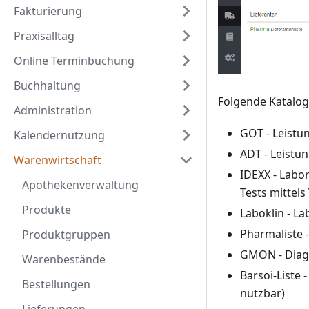
Fakturierung
Praxisalltag
Online Terminbuchung
Buchhaltung
Folgende Katalog
Administration
GOT - Leistu
Kalendernutzung
ADT - Leistun
Warenwirtschaft
IDEXX - Labor
Apothekenverwaltung
Tests mittels
Produkte
Laboklin - La
Pharmaliste -
Produktgruppen
GMON - Diagn
Warenbestände
Barsoi-Liste
Bestellungen
nutzbar)